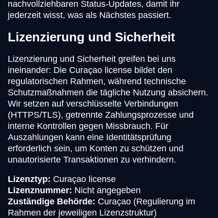
nachvollziehbaren Status-Updates, damit ihr
jederzeit wisst, was als Nächstes passiert.
Lizenzierung und Sicherheit
Lizenzierung und Sicherheit greifen bei uns
ineinander: Die Curaçao license bildet den
regulatorischen Rahmen, während technische
Schutzmaßnahmen die tägliche Nutzung absichern.
Wir setzen auf verschlüsselte Verbindungen
(HTTPS/TLS), getrennte Zahlungsprozesse und
interne Kontrollen gegen Missbrauch. Für
Auszahlungen kann eine Identitätsprüfung
erforderlich sein, um Konten zu schützen und
unautorisierte Transaktionen zu verhindern.
Lizenztyp:
Curaçao license
Lizenznummer:
Nicht angegeben
Zuständige Behörde:
Curaçao (Regulierung im
Rahmen der jeweiligen Lizenzstruktur)