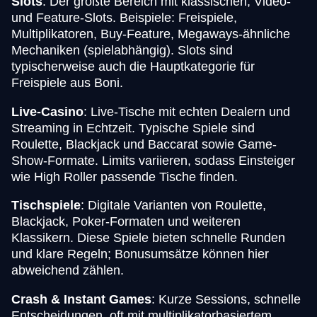
Slots
: Der größte Bereich mit klassischen, Video-
und Feature-Slots. Beispiele: Freispiele,
Multiplikatoren, Buy-Feature, Megaways-ähnliche
Mechaniken (spielabhängig). Slots sind
typischerweise auch die Hauptkategorie für
Freispiele aus Boni.
Live-Casino
: Live-Tische mit echten Dealern und
Streaming in Echtzeit. Typische Spiele sind
Roulette, Blackjack und Baccarat sowie Game-
Show-Formate. Limits variieren, sodass Einsteiger
wie High Roller passende Tische finden.
Tischspiele
: Digitale Varianten von Roulette,
Blackjack, Poker-Formaten und weiteren
Klassikern. Diese Spiele bieten schnelle Runden
und klare Regeln; Bonusumsätze können hier
abweichend zählen.
Crash & Instant Games
: Kurze Sessions, schnelle
Entscheidungen, oft mit multiplikatorbasiertem