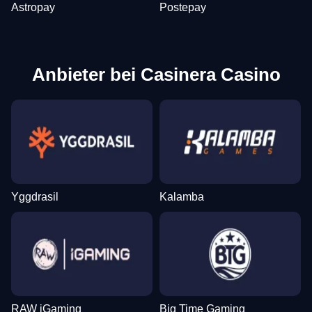
Astropay
Postepay
Anbieter bei Casinera Casino
Yggdrasil
Kalamba
RAW iGaming
Big Time Gaming