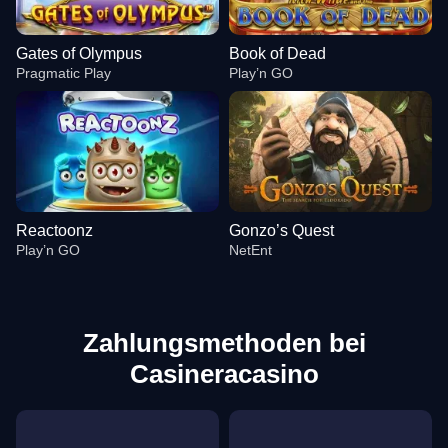
Gates of Olympus
Book of Dead
Pragmatic Play
Play’n GO
Reactoonz
Gonzo’s Quest
Play’n GO
NetEnt
Zahlungsmethoden bei
Casineracasino
Dream Catcher
Aviator
Gates of Olympus
Side Bet City
Crash
Book of Dead
Evolution Gaming
Spribe
Pragmatic Play
Evolution Gaming
Roobet
Play’n GO