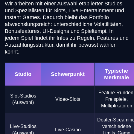
Wir arbeiten mit einer Auswahl etablierter Studios
und Spezialisten für Slots, Live-Entertainment und
Instant Games. Dadurch bleibt das Portfolio
abwechslungsreich: unterschiedliche Volatilitäten,
Bonusfeatures, UI-Designs und Spieltempi. In
jedem Spiel findet ihr Infos zu Regeln, Features und
Auszahlungsstruktur, damit ihr bewusst wählen
könnt.
Typische
Studio
Schwerpunkt
Merkmale
Feature-Runden
Slot-Studios
Video-Slots
Freispiele,
(Auswahl)
Multiplikatoren
Dealer-Streaming
Live-Studios
verschiedene
Live-Casino
(Auswahl)
Limits, Game