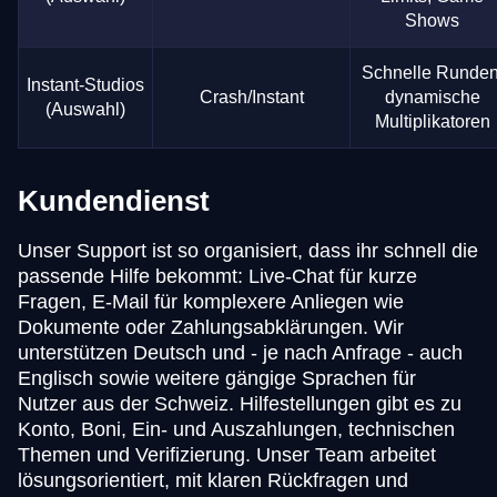
Shows
Schnelle Runden
Instant-Studios
Crash/Instant
dynamische
(Auswahl)
Multiplikatoren
Kundendienst
Unser Support ist so organisiert, dass ihr schnell die
passende Hilfe bekommt: Live-Chat für kurze
Fragen, E-Mail für komplexere Anliegen wie
Dokumente oder Zahlungsabklärungen. Wir
unterstützen Deutsch und - je nach Anfrage - auch
Englisch sowie weitere gängige Sprachen für
Nutzer aus der Schweiz. Hilfestellungen gibt es zu
Konto, Boni, Ein- und Auszahlungen, technischen
Themen und Verifizierung. Unser Team arbeitet
lösungsorientiert, mit klaren Rückfragen und