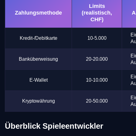
Limits
Zahlungsmethode
(realistisch,
A
CHF)
Ei
Kredit-/Debitkarte
10-5.000
Au
Ei
Banküberweisung
20-20.000
Au
Ei
E-Wallet
10-10.000
Au
Ei
Kryptowährung
20-50.000
Au
Überblick Spieleentwickler