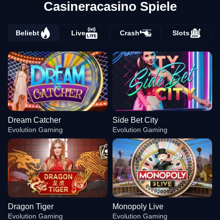
Casineracasino Spiele
Beliebt
Live
Crash
Slots
Dream Catcher
Side Bet City
Evolution Gaming
Evolution Gaming
Dragon Tiger
Monopoly Live
Evolution Gaming
Evolution Gaming