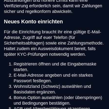
Auszahlungen und höhere Limits kann eine
Verifizierung erforderlich sein, damit wir Zahlungen
sicher und regelkonform abwickeln.
Neues Konto einrichten
Für die Einrichtung braucht ihr eine gültige E-Mail-
Adresse, Zugriff auf euer Telefon (für
Sicherheitsabfragen) sowie eine Zahlungsmethode.
Haltet zudem ein Ausweisdokument bereit, falls
später KYC-Prüfungen notwendig werden.
Registrieren öffnen und die Eingabemaske
starten.
E-Mail-Adresse angeben und ein starkes
Passwort festlegen.
Wohnsitzland (Schweiz) auswählen und
Basisdaten ergänzen.
Bonus-Option auswählen (oder überspringen)
und Bedingungen bestätigen.
AGB und Altersbestätigung akzeptieren.